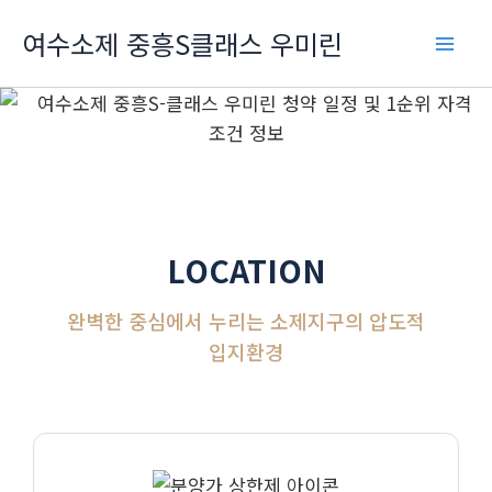
콘텐츠로
여수소제 중흥S클래스 우미린
건너뛰기
LOCATION
완벽한 중심에서 누리는 소제지구의 압도적
입지환경